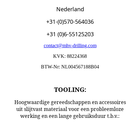
Nederland
+31-(0)570-564036
+31 (0)6-55125203
contact@mhv-drilling.com
KVK: 88224368
BTW-Nr: NL004567188B04
TOOLING:
Hoogwaardige gereedschappen en accessoires
uit slijtvast materiaal voor een probleemloze
werking en een lange gebruiksduur t.b.v.:
Vermeer