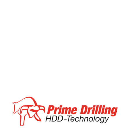
Ditch Witch
At boretec