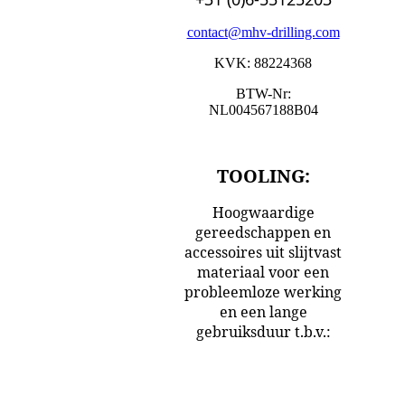
contact@mhv-drilling.com
KVK: 88224368
BTW-Nr:
NL004567188B04
TOOLING:
Hoogwaardige
gereedschappen en
accessoires uit slijtvast
materiaal voor een
probleemloze werking
en een lange
gebruiksduur t.b.v.:
Vermeer