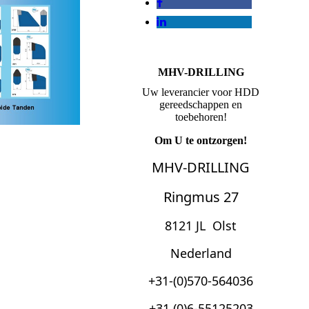
MHV-DRILLING
Uw leverancier voor HDD
gereedschappen en
toebehoren!
Om U te ontzorgen!
MHV-DRILLING
Ringmus 27
8121 JL Ols
t
Nederland
+31-(0)570-564036
+31 (0)6-55125203