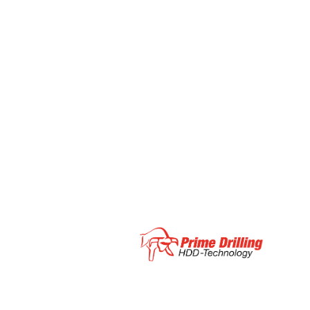
Ditch Witch
At boretec