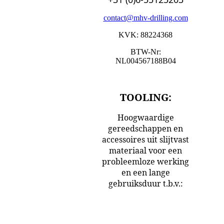
contact@mhv-drilling.com
KVK: 88224368
BTW-Nr:
NL004567188B04
TOOLING:
Hoogwaardige
gereedschappen en
accessoires uit slijtvast
materiaal voor een
probleemloze werking
en een lange
gebruiksduur t.b.v.:
Vermeer