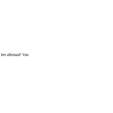
American Augers_1
 het allemaal! Van
Terra